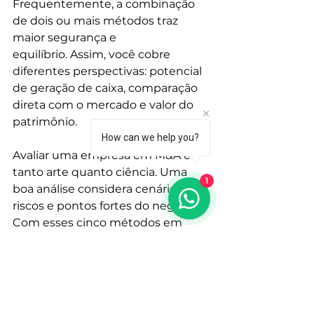
Frequentemente, a combinação 
de dois ou mais métodos traz 
maior segurança e
equilíbrio. Assim, você cobre 
diferentes perspectivas: potencial 
de geração de caixa, comparação 
direta com o mercado e valor do 
patrimônio.
How can we help you?
Avaliar uma empresa em M&A é 
tanto arte quanto ciência. Uma 
1
boa análise considera cenários, 
riscos e pontos fortes do negócio. 
Com esses cinco métodos em 
mãos, você estará mais preparado 
para negociar com confiança, 
demonstrar credibilidade e, 
sobretudo, tomar decisões que 
gerem valor de verdade.