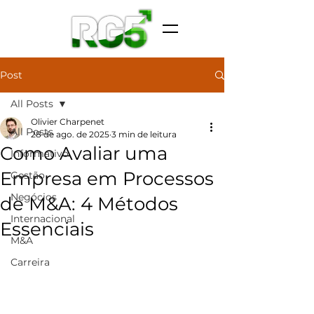
Post
All Posts
Olivier Charpenet
All Posts
28 de ago. de 2025
3 min de leitura
Como Avaliar uma
Informativo
Empresa em Processos
Gestão
Negócios
de M&A: 4 Métodos
Internacional
Essenciais
M&A
Carreira