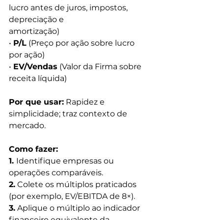
lucro antes de juros, impostos, 
depreciação e
amortização)
• 
P/L
 (Preço por ação sobre lucro 
por ação)
• 
EV/Vendas
 (Valor da Firma sobre 
receita líquida)
Por que usar:
 Rapidez e 
simplicidade; traz contexto de 
mercado.
Como fazer:
1. 
Identifique empresas ou 
operações comparáveis.
2.
 Colete os múltiplos praticados 
(por exemplo, EV/EBITDA de 8×).
3.
 Aplique o múltiplo ao indicador 
financeiro equivalente da 