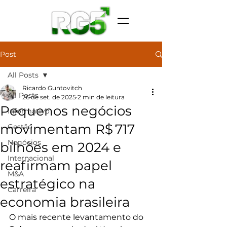
Post
All Posts
Ricardo Guntovitch
All Posts
26 de set. de 2025
2 min de leitura
Pequenos negócios
Informativo
movimentam R$ 717
Gestão
Negócios
bilhões em 2024 e
Internacional
reafirmam papel
M&A
estratégico na
Carreira
economia brasileira
O mais recente levantamento do 