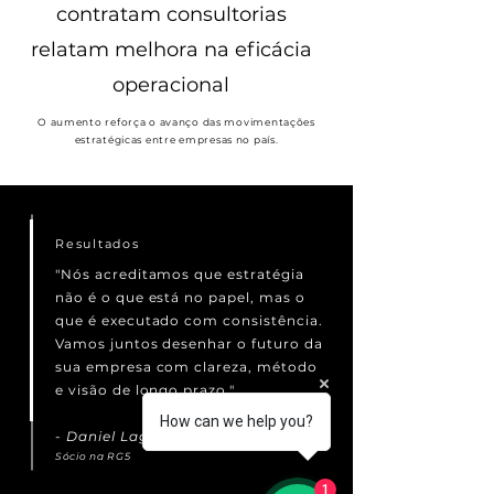
contratam consultorias
relatam melhora na eficácia
operacional
O aumento reforça o avanço das movimentações
estratégicas entre empresas no país.
Resultados
"Nós acreditamos que estratégia
não é o que está no papel, mas o
que é executado com consistência.
Vamos juntos desenhar o futuro da
sua empresa com clareza, método
e visão de longo prazo."
How can we help you?
- Daniel Lago
Sócio na RG5
1