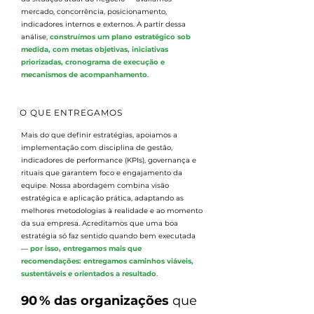
mercado, concorrência, posicionamento,
indicadores internos e externos. A partir dessa
análise,
construímos um plano estratégico sob
medida, com metas objetivas, iniciativas
priorizadas, cronograma de execução e
mecanismos de acompanhamento
.
O QUE ENTREGAMOS
Mais do que definir estratégias, apoiamos a
implementação com disciplina de gestão,
indicadores de performance (KPIs), governança e
rituais que garantem foco e engajamento da
equipe. Nossa abordagem combina visão
estratégica e aplicação prática, adaptando as
melhores metodologias à realidade e ao momento
da sua empresa. Acreditamos que uma boa
estratégia só faz sentido quando bem executada
—
por isso, entregamos mais que
recomendações: entregamos caminhos viáveis,
sustentáveis e orientados a resultado
.
90 % das organizações
que