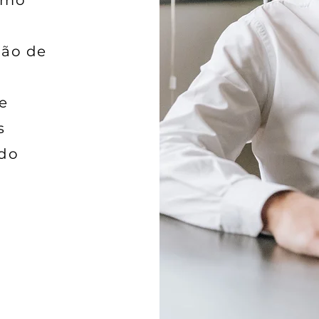
omo
ção de
e
s
 do