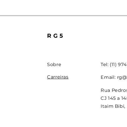
RG5
Sobre
Tel: (11) 9
Carreiras
Email:
rg@
Rua Pedros
CJ 145 a 14
Itaim Bibi,