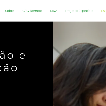
Sobre
CFO Remoto
M&A
Projetos Especiais
Est
ção e
ção