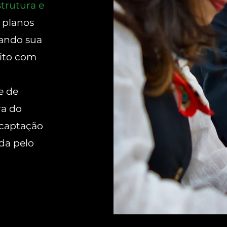
trutura e
 planos
tando sua
ito com
e de
ra do
 captação
da pelo