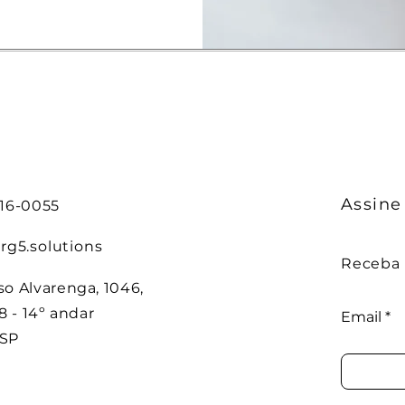
Assine
7416-0055
rg5.solutions
Receba 
o Alvarenga, 1046,
8 - 14º andar
Email
 SP