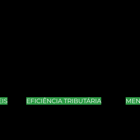
tivas para financiar
sua expan
o capital de giro
.
ncia do mercado de capitais, as Pequenas e Médias
ao crédito privado.
IS
EFICIÊNCIA TRIBUTÁRIA
MEN
O Q